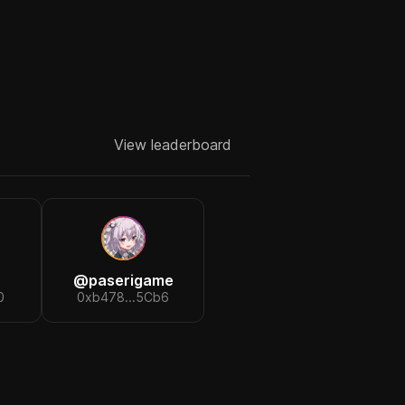
View leaderboard
@
paserigame
0
0xb478...5Cb6