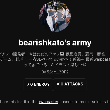
bearishkato
's army
パチンコ開発者、今はただのファン🎰 仮想通貨、競馬、麻雀、
ゲーム、野球 一応SEやってるがめちゃ近視👀 最近warpcas
ってきている。AIイラスト楽しい😆
0x52dc...39F2
⚔️
0
ATTACKS
⚡️
0
ENERGY
re this link it in the
/warcaster
channel to recruit soldiers f