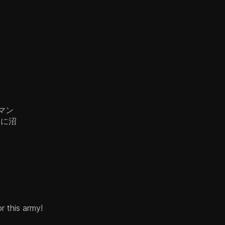
マン
tに沼
or this army!