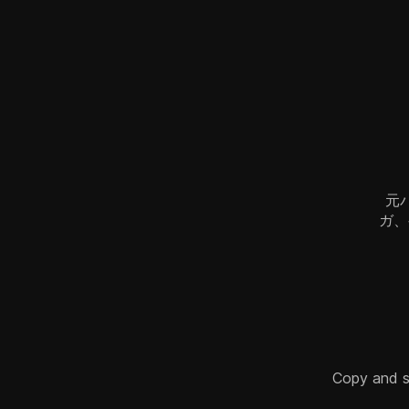
元
ガ、
Copy and sha