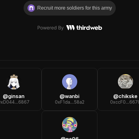
Recruit more soldiers for this army
@
ginsan
@
wanbi
@
chikske
0xD044...6867
0xF1da...58a2
0xccF0...667