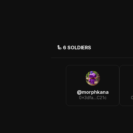
🦾
6
SOLDIERS
@
morphkana
0x3dfa...C21c